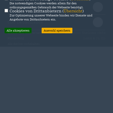
Die notwendigen Cookies werden allein für den
CDU Nordrhein-Westfalen
ordnungsgemäßen Gebrauch der Webseite benötigt.
Cookies von Drittanbietern (
Übersicht
)
Zur Optimierung unserer Webseite binden wir Dienste und
Angebote von Drittanbietern ein.
CDU Deutschlands
Alle akzeptieren
Auswahl speichern
@2026 CDU Ortsverband
Realisation: Sharkness Media
Rhode/Hohl
GmbH & Co. KG
Alle Rechte vorbehalten.