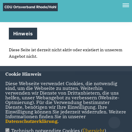
CDU Ortsverband Rhode/Hohl
Hinweis
Diese Seite ist derzeit nicht aktiv oder existiert in unserem
Angebot nicht.
Cookie Hinweis
Hier finden Sie Informationen über den CDU Ortsverband
Diese Webseite verwendet Cookies, die notwendig
sind, um die Webseite zu nutzen. Weiterhin
Rhode/Hohl
verwenden wir Dienste von Drittanbietern, die uns
helfen, unser Webangebot zu verbessern (Website-
Optmierung). Für die Verwendung bestimmter
Dienste, benötigen wir Ihre Einwilligung. Ihre
IMPRESSUM
DATENSCHUTZ
KONTAKT
Einwilligung können Sie jederzeit widerrufen. Weitere
Informationen finden Sie in unserer
Datenschutzerklärung
.
CDU im Kreis Olpe
Technisch notwendige Cookies (
Übersicht
)